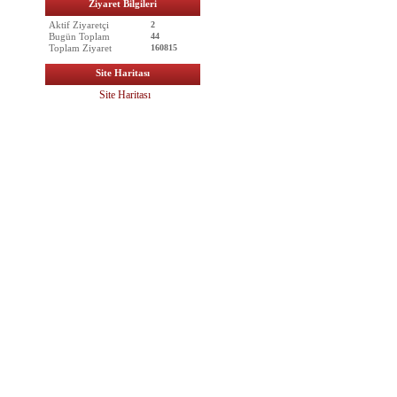
Ziyaret Bilgileri
Aktif Ziyaretçi
2
Bugün Toplam
44
Toplam Ziyaret
160815
Site Haritası
Site Haritası