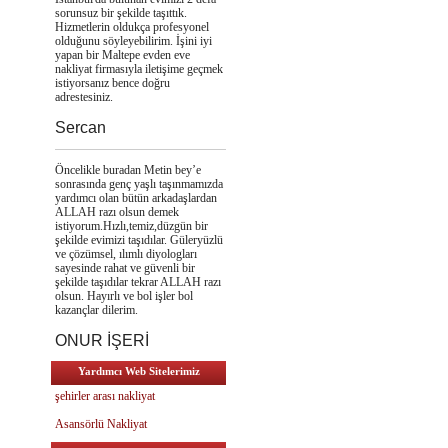
sorunsuz bir şekilde taşıttık.
Hizmetlerin oldukça profesyonel
olduğunu söyleyebilirim. İşini iyi
yapan bir Maltepe evden eve
nakliyat firmasıyla iletişime geçmek
istiyorsanız bence doğru
adrestesiniz.
Sercan
Öncelikle buradan Metin bey’e
sonrasında genç yaşlı taşınmamızda
yardımcı olan bütün arkadaşlardan
ALLAH razı olsun demek
istiyorum.Hızlı,temiz,düzgün bir
şekilde evimizi taşıdılar. Güleryüzlü
ve çözümsel, ılımlı diyologları
sayesinde rahat ve güvenli bir
şekilde taşıdılar tekrar ALLAH razı
olsun. Hayırlı ve bol işler bol
kazançlar dilerim.
ONUR İŞERİ
Yardımcı Web Sitelerimiz
şehirler arası nakliyat
Asansörlü Nakliyat