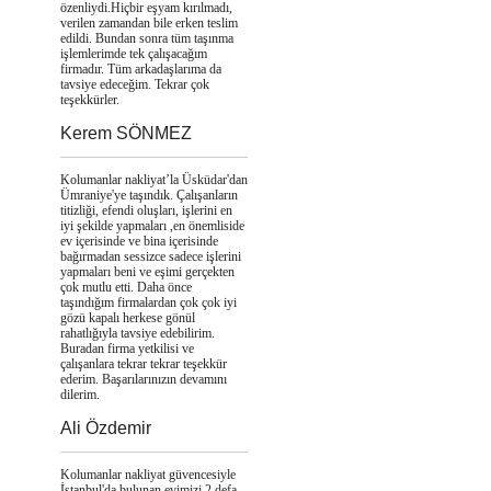
özenliydi.Hiçbir eşyam kırılmadı,
verilen zamandan bile erken teslim
edildi. Bundan sonra tüm taşınma
işlemlerimde tek çalışacağım
firmadır. Tüm arkadaşlarıma da
tavsiye edeceğim. Tekrar çok
teşekkürler.
Kerem SÖNMEZ
Kolumanlar nakliyat’la Üsküdar'dan
Ümraniye'ye taşındık. Çalışanların
titizliği, efendi oluşları, işlerini en
iyi şekilde yapmaları ,en önemliside
ev içerisinde ve bina içerisinde
bağırmadan sessizce sadece işlerini
yapmaları beni ve eşimi gerçekten
çok mutlu etti. Daha önce
taşındığım firmalardan çok çok iyi
gözü kapalı herkese gönül
rahatlığıyla tavsiye edebilirim.
Buradan firma yetkilisi ve
çalışanlara tekrar tekrar teşekkür
ederim. Başarılarınızın devamını
dilerim.
Ali Özdemir
Kolumanlar nakliyat güvencesiyle
İstanbul'da bulunan evimizi 2 defa