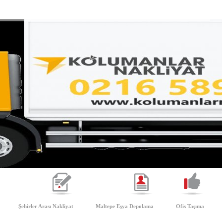
Şehirler Arası Nakliyat
Maltepe Eşya Depolama
Ofis Taşıma