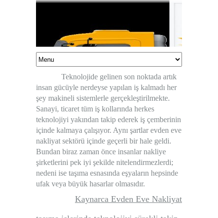
Teknolojide gelinen son noktada artık
insan gücüyle nerdeyse yapılan iş kalmadı her
şey makineli sistemlerle gerçekleştirilmekte.
Sanayi, ticaret tüm iş kollarında herkes
teknolojiyi yakından takip ederek iş çemberinin
içinde kalmaya çalışıyor. Aynı şartlar evden eve
nakliyat sektörü içinde geçerli bir hale geldi.
Bundan biraz zaman önce insanlar nakliye
şirketlerini pek iyi şekilde nitelendirmezlerdi;
nedeni ise taşıma esnasında eşyaların hepsinde
ufak veya büyük hasarlar olmasıdır.
Kaynarca Evden Eve Nakliyat