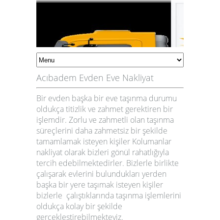
Acıbadem Evden Eve Nakliyat
Bir evden başka bir eve taşınma durumu
oldukça titizlik ve zahmet gerektiren bir
işlemdir. Zorlu ve zahmetli olan taşınma
süreçlerini daha zahmetsiz bir şekilde
tamamlamak isteyen kişiler
Kolumanlar
nakliyat
olarak bizleri gönül rahatlığıyla
tercih edebilmektedirler. Bizlerle birlikte
çalışarak evlerini bulundukları yerden
başka bir yere taşımak isteyen kişiler
bizlerle çalıştıklarında taşınma işlemlerini
oldukça kolay bir şekilde
gerçekleştirebilmekteyiz.