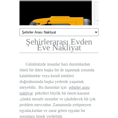
Şehirlerarası Evden
Eve Nakliyat
Günümüzde insanlar bazı durumlardan
ötürü bir ilden başka bir ile taşınmak zorunda
kalabilmekte veya kendi istekleri
doğrultusunda başka yerlerde yaşamak
isteyebilir. Bu durumlar için
şehirler arası
nakliyat
şirketleri büyük bir önem kazanır
,çünkü mesafe uzundur ve çıkabilecek bir çok
problem mevcuttur. Zamanında yetişmeyen
eşyalar,kırılan ve zarar gören eşyalar bu
sorunlara örnek verilebilir.