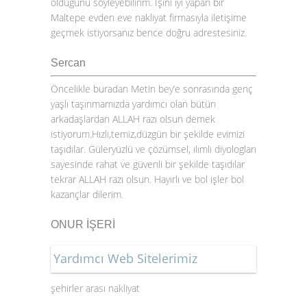
olduğunu söyleyebilirim. İşini iyi yapan bir
Maltepe evden eve nakliyat firmasıyla iletişime
geçmek istiyorsanız bence doğru adrestesiniz.
Sercan
Öncelikle buradan Metin bey’e sonrasında genç
yaşlı taşınmamızda yardımcı olan bütün
arkadaşlardan ALLAH razı olsun demek
istiyorum.Hızlı,temiz,düzgün bir şekilde evimizi
taşıdılar. Güleryüzlü ve çözümsel, ılımlı diyologları
sayesinde rahat ve güvenli bir şekilde taşıdılar
tekrar ALLAH razı olsun. Hayırlı ve bol işler bol
kazançlar dilerim.
ONUR İŞERİ
Yardımcı Web Sitelerimiz
şehirler arası nakliyat