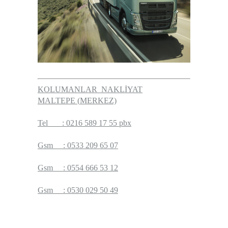
KOLUMANLAR NAKLİYAT
MALTEPE
(
MERKEZ)
Tel
:
0216 589 17 55 pbx
Gsm
:
0533 209 65 07
Gsm : 0554 666 53 12
Gsm : 0530 029 50 49