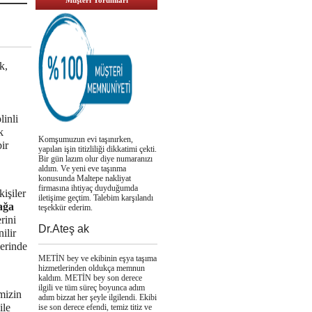
Müşteri Yorumları
k,
linli
k
Komşumuzun evi taşınırken,
ir
yapılan işin titizliliği dikkatimi çekti.
Bir gün lazım olur diye numaranızı
aldım. Ve yeni eve taşınma
konusunda Maltepe nakliyat
firmasına ihtiyaç duyduğumda
kişiler
iletişime geçtim. Talebim karşılandı
ağa
teşekkür ederim.
rini
Dr.Ateş ak
ilir
lerinde
METİN bey ve ekibinin eşya taşıma
hizmetlerinden oldukça memnun
kaldım. METİN bey son derece
ilgili ve tüm süreç boyunca adım
mizin
adım bizzat her şeyle ilgilendi. Ekibi
ile
ise son derece efendi, temiz titiz ve