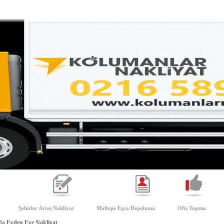
Şehirler Arası Nakliyat
Maltepe Eşya Depolama
Ofis Taşıma
a Evden Eve Nakliyat