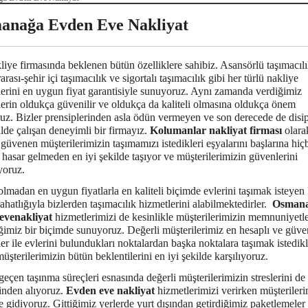
anağa Evden Eve Nakliyat
liye firmasında beklenen bütün özelliklere sahibiz. Asansörlü taşımacılı
rarası-şehir içi taşımacılık ve sigortalı taşımacılık gibi her türlü nakliye
lerini en uygun fiyat garantisiyle sunuyoruz. Aynı zamanda verdiğimiz
erin oldukça güvenilir ve oldukça da kaliteli olmasına oldukça önem
uz. Bizler prensiplerinden asla ödün vermeyen ve son derecede de disip
ilde çalışan deneyimli bir firmayız.
Kolumanlar nakliyat firması
olara
 güvenen müşterilerimizin taşımamızı istedikleri eşyalarını başlarına hiçb
 hasar gelmeden en iyi şekilde taşıyor ve müşterilerimizin güvenlerini
yoruz.
lmadan en uygun fiyatlarla en kaliteli biçimde evlerini taşımak isteyen 
ahatlığıyla bizlerden taşımacılık hizmetlerini alabilmektedirler.
Osman
evenakliyat
hizmetlerimizi de kesinlikle müşterilerimizin memnuniyetle
ğimiz bir biçimde sunuyoruz. Değerli müşterilerimiz en hesaplı ve güven
er ile evlerini bulundukları noktalardan başka noktalara taşımak istedik
müşterilerimizin bütün beklentilerini en iyi şekilde karşılıyoruz.
 geçen taşınma süreçleri esnasında değerli müşterilerimizin streslerini de
inden alıyoruz.
Evden eve nakliyat
hizmetlerimizi verirken müşterileri
e gidiyoruz. Gittiğimiz yerlerde yurt dışından getirdiğimiz paketlemeler 