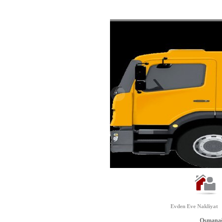
Evden Eve Nakliyat
Osmanağ