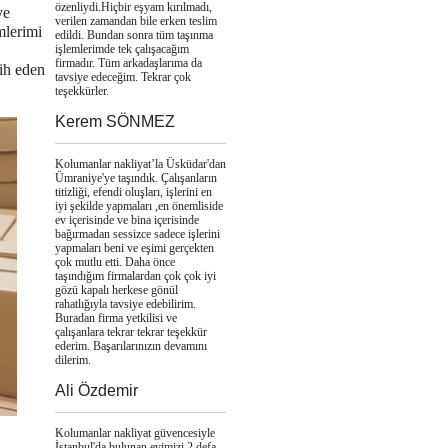
özenliydi.Hiçbir eşyam kırılmadı,
ye
verilen zamandan bile erken teslim
mlerimi
edildi. Bundan sonra tüm taşınma
işlemlerimde tek çalışacağım
firmadır. Tüm arkadaşlarıma da
cih eden
tavsiye edeceğim. Tekrar çok
teşekkürler.
Kerem SÖNMEZ
Kolumanlar nakliyat’la Üsküdar'dan
Ümraniye'ye taşındık. Çalışanların
titizliği, efendi oluşları, işlerini en
iyi şekilde yapmaları ,en önemliside
ev içerisinde ve bina içerisinde
bağırmadan sessizce sadece işlerini
yapmaları beni ve eşimi gerçekten
çok mutlu etti. Daha önce
taşındığım firmalardan çok çok iyi
gözü kapalı herkese gönül
rahatlığıyla tavsiye edebilirim.
Buradan firma yetkilisi ve
çalışanlara tekrar tekrar teşekkür
ederim. Başarılarınızın devamını
dilerim.
Ali Özdemir
Kolumanlar nakliyat güvencesiyle
İstanbul'da bulunan evimizi 2 defa