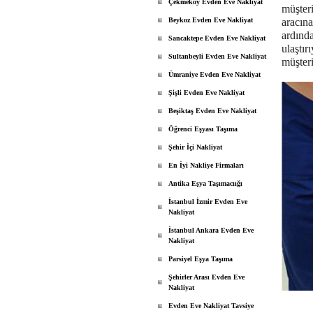
Çekmeköy Evden Eve Nakliyat
müşteri
Beykoz Evden Eve Nakliyat
aracın
ardında
Sancaktepe Evden Eve Nakliyat
ulaştır
Sultanbeyli Evden Eve Nakliyat
müşteri
Ümraniye Evden Eve Nakliyat
Şişli Evden Eve Nakliyat
Beşiktaş Evden Eve Nakliyat
Öğrenci Eşyası Taşıma
Şehir İçi Nakliyat
En İyi Nakliye Firmaları
Antika Eşya Taşımacıığı
İstanbul İzmir Evden Eve
Nakliyat
İstanbul Ankara Evden Eve
Nakliyat
Parsiyel Eşya Taşıma
Şehirler Arası Evden Eve
Nakliyat
Evden Eve Nakliyat Tavsiye