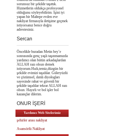
sorunsuz bir şekilde taşıttık.
Hizmetlerin oldukça profesyonel
olduğunu söyleyebilirim. İşini iyi
yapan bir Maltepe evden eve
nakliyat firmasıyla iletişime geçmek
istiyorsanız bence doğru
adrestesiniz.
Sercan
Öncelikle buradan Metin bey’e
sonrasında genç yaşlı taşınmamızda
yardımcı olan bütün arkadaşlardan
ALLAH razı olsun demek
istiyorum.Hızlı,temiz,düzgün bir
şekilde evimizi taşıdılar. Güleryüzlü
ve çözümsel, ılımlı diyologları
sayesinde rahat ve güvenli bir
şekilde taşıdılar tekrar ALLAH razı
olsun. Hayırlı ve bol işler bol
kazançlar dilerim.
ONUR İŞERİ
Yardımcı Web Sitelerimiz
şehirler arası nakliyat
Asansörlü Nakliyat