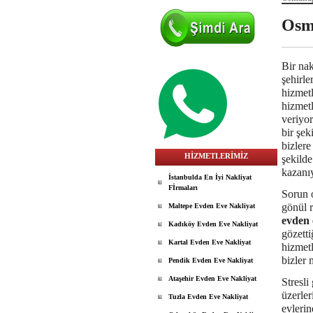
Osm
Bir nak
şehirle
hizmet
hizmetl
veriyor
bir şek
bizlere
HİZMETLERİMİZ
şekilde
kazanı
İstanbulda En İyi Nakliyat
Fİrmaları
Sorun o
gönül r
Maltepe Evden Eve Nakliyat
evden 
Kadıköy Evden Eve Nakliyat
gözetti
Kartal Evden Eve Nakliyat
hizmetl
bizler 
Pendik Evden Eve Nakliyat
Ataşehir Evden Eve Nakliyat
Stresli
üzerler
Tuzla Evden Eve Nakliyat
evlerin